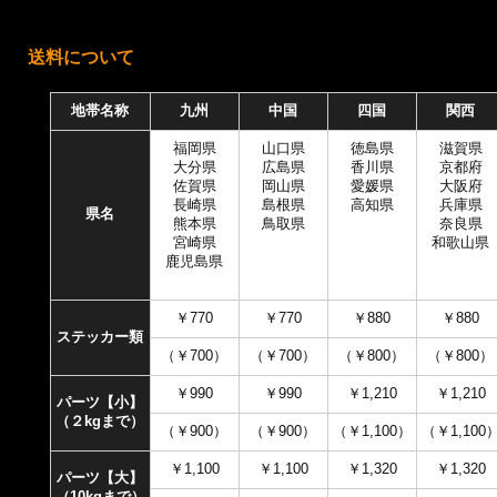
送料について
地帯名称
九州
中国
四国
関西
福岡県
山口県
徳島県
滋賀県
大分県
広島県
香川県
京都府
佐賀県
岡山県
愛媛県
大阪府
長崎県
島根県
高知県
兵庫県
県名
熊本県
鳥取県
奈良県
宮崎県
和歌山県
鹿児島県
￥770
￥770
￥880
￥880
ステッカー類
（￥700）
（￥700）
（￥800）
（￥800）
￥990
￥990
￥1,210
￥1,210
パーツ【小】
（２kgまで）
（￥900）
（￥900）
（￥1,100）
（￥1,100
￥1,100
￥1,100
￥1,320
￥1,320
パーツ【大】
（10kgまで）