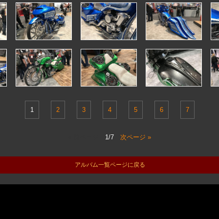
1
2
3
4
5
6
7
« 前ページ
1/7
次ページ »
アルバム一覧ページに戻る