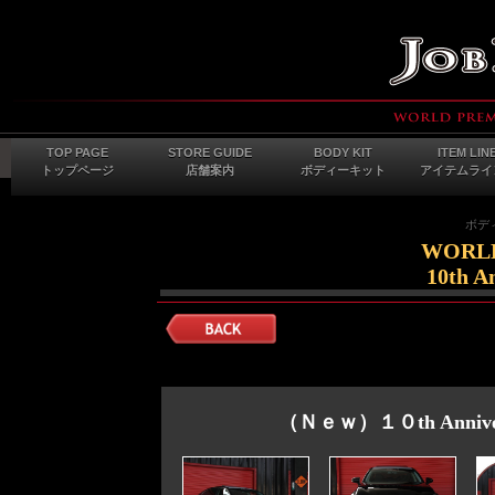
TOP PAGE
STORE GUIDE
BODY KIT
ITEM LIN
トップページ
店舗案内
ボディーキット
アイテムライ
ボディ
WORLD
10th A
（Ｎｅｗ）１０th Annivers