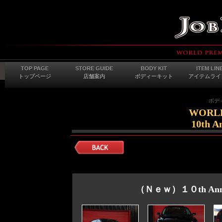
TOP PAGE
STORE GUIDE
BODY KIT
ITEM LIN
トップページ
店舗案内
ボディーキット
アイテムライ
ボディ
WORLD
10th A
（Ｎｅｗ）１０th Annive